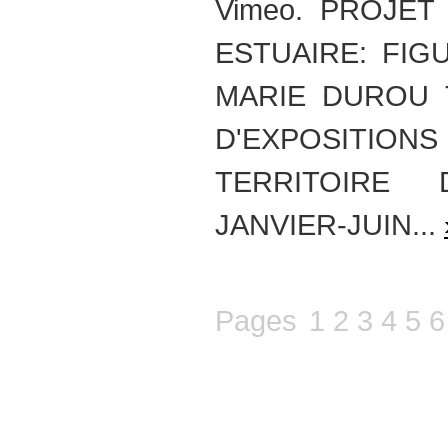
Vimeo. PROJET
ESTUAIRE: FIG
MARIE DUROU T
D'EXPOSITIONS
TERRITOIRE
JANVIER-JUIN...
Pages
1
2
3
4
5
6