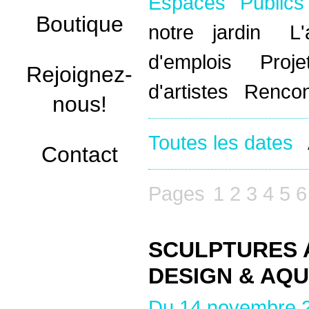
Espaces Public
Boutique
notre jardin
L
d'emplois
Proj
Rejoignez-
d'artistes
Rencon
nous!
Toutes les dates
Contact
Pages
1
2
3
4
5
6
SCULPTURES 
DESIGN & AQ
Du 14 novembre 2