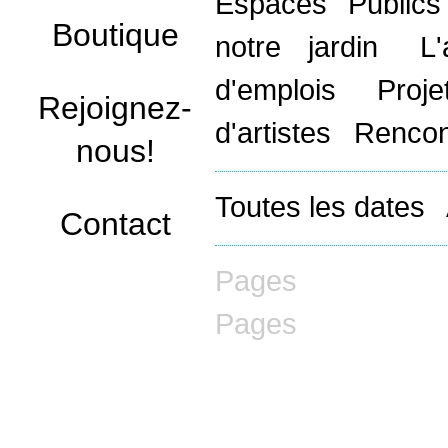
Espaces Public
Boutique
notre jardin
L
d'emplois
Proj
Rejoignez-
d'artistes
Rencon
nous!
Toutes les dates
Contact
Pages
Pages