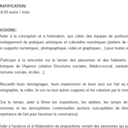
RATIFICATION:
19,83 euros / mois
ISSIONS:
 Aider à la conception et à l'animation, aux côtés des équipes de professio
éveloppement de pratiques artistiques et culturelles numériques (ateliers de s
es supports numériques, photographique, vidéo et graphiques...) pour toutes et 
 Participer à la rencontre sur le terrain des personnes et des habitants
rtistiques de l'Agence créative Structures sociales, Médico-social, sanitai
ructures sociale, écoles...);
 Recueillir leurs témoignages, leurs impressions et leurs avis sur l'art a
hotographie, la vidéo, le son ou tout autres supports et les valoriser par le mo
 Sur le terrain, aider à filmer les expositions, les ateliers, les temps de
ersonnes et les atmosphères contextuelles (actions susceptibles de té
importance de l'art pour favoriser la convivance);
 Aider à l'analyse et à l'élaboration de propositions venant des personnes qui pa