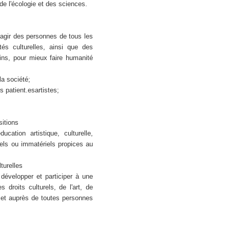
 de l'écologie et des sciences.
d'agir des personnes de tous les
tés culturelles, ainsi que des
ins, pour mieux faire humanité
a société;
 patient.esartistes;
itions
cation artistique, culturelle,
iels ou immatériels propices au
turelles
 développer et participer à une
 droits culturels, de l'art, de
s et auprès de toutes personnes