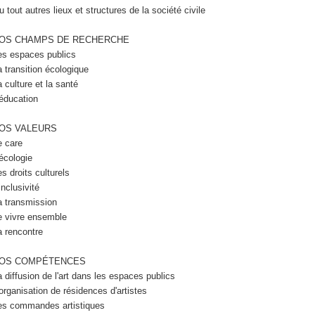
u tout autres lieux et structures de la société civile
OS CHAMPS DE RECHERCHE
es espaces publics
a transition écologique
a culture et la santé
'éducation
OS VALEURS
e care
'écologie
s droits culturels
inclusivité
a transmission
e vivre ensemble
a rencontre
OS COMPÉTENCES
a diffusion de l'art dans les espaces publics
'organisation de résidences d'artistes
es commandes artistiques