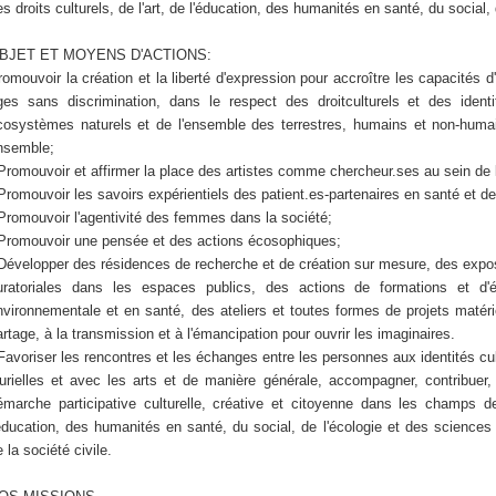
es droits culturels, de l'art, de l'éducation, des humanités en santé, du social,
BJET ET MOYENS D'ACTIONS:
romouvoir la création et la liberté d'expression pour accroître les capacités 
ges sans discrimination, dans le respect des droitculturels et des identi
cosystèmes naturels et de l'ensemble des terrestres, humains et non-huma
nsemble;
romouvoir et affirmer la place des artistes comme chercheur.ses au sein de l
romouvoir les savoirs expérientiels des patient.es-partenaires en santé et des
romouvoir l'agentivité des femmes dans la société;
romouvoir une pensée et des actions écosophiques;
évelopper des résidences de recherche et de création sur mesure, des expos
uratoriales dans les espaces publics, des actions de formations et d'édu
nvironnementale et en santé, des ateliers et toutes formes de projets matér
artage, à la transmission et à l'émancipation pour ouvrir les imaginaires.
avoriser les rencontres et les échanges entre les personnes aux identités cul
lurielles et avec les arts et de manière générale, accompagner, contribuer,
émarche participative culturelle, créative et citoyenne dans les champs des
'éducation, des humanités en santé, du social, de l'écologie et des science
 la société civile.