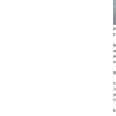
P
E
D
a
d
v
R
C
J
g
O
E