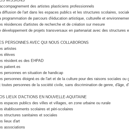
OS MISSIONS
'accompagnement des artistes plasticiens professionnels
a diffusion de l'art dans les espaces publics et les structures scolaires, social
a programmation de parcours d'éducation artistique, culturelle et environneme
es résidences d'artistes de recherche et de création sur mesure
e développement de projets transversaux en partenariat avec des structures et
ES PERSONNES AVEC QUI NOUS COLLABORONS
es artistes
es élèves
es résident.es des EHPAD
es patient.es
es personnes en situation de handicap
es personnes éloigné.es de l'art et de la culture pour des raisons sociales ou
t toutes personnes de la société civile, sans discrimination de genre, d'âge, d'i
OS LIEUX D'ACTIONS EN NOUVELLE-AQUITAINE
es espaces publics des villes et villages, en zone urbaine ou rurale
es établissements scolaires et péri-scolaires
es structures sanitaires et sociales
s lieux d'art
es associations