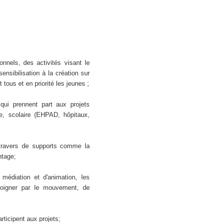
nnels, des activités visant le
ensibilisation à la création sur
tous et en priorité les jeunes ;
 qui prennent part aux projets
re, scolaire (EHPAD, hôpitaux,
u travers de supports comme la
ntage;
 médiation et d'animation, les
moigner par le mouvement, de
rticipent aux projets;